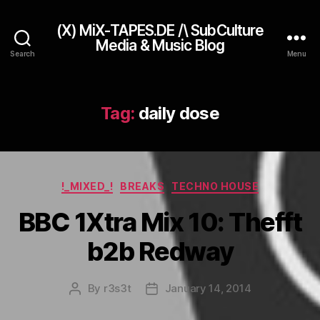
(X) MiX-TAPES.DE /\ SubCulture
Media & Music Blog
Search
Menu
Tag:
daily dose
Categories
!_MIXED_!
BREAKS
TECHNO HOUSE
BBC 1Xtra Mix 10: Thefft
b2b Redway
By
r3s3t
January 14, 2014
Post
Post
author
date