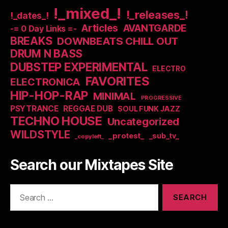
!_mixed_!
!_releases_!
!_dates_!
Articles
AVANTGARDE
-= 0 Day Links =-
BREAKS
DOWNBEATS CHILL OUT
DRUM N BASS
DUBSTEP EXPERIMENTAL
ELECTRO
FAVORITES
ELECTRONICA
HIP-HOP-RAP
MINIMAL
PROGRESSIVE
PSYTRANCE
REGGAE DUB
SOUL FUNK JAZZ
TECHNO HOUSE
Uncategorized
WILDSTYLE
_protest_
_sub_tv_
_copyleft_
Search our Mixtapes Site
Search
for: