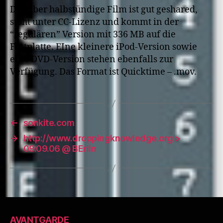
Der über halbstündige Film ist gut geshared,
steht unter CC-Lizenz und kommt in der
“regulären” Version mit 336 MB auf die
Festplatte. EIne kleinere iPod-Version sowie
eine DVD-Version stehen ebenfalls zur
Verfügung. Das Format ist Quicktime – .mov.
←
sonkite.com
→
http://www.droppingknowledge.org >
09.09.06 @ BErlin
AVANTGARDE