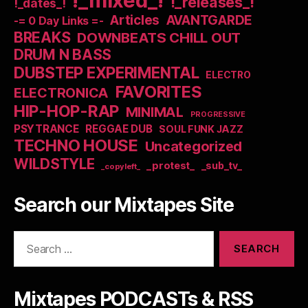
!_mixed_!
!_releases_!
!_dates_!
Articles
AVANTGARDE
-= 0 Day Links =-
BREAKS
DOWNBEATS CHILL OUT
DRUM N BASS
DUBSTEP EXPERIMENTAL
ELECTRO
FAVORITES
ELECTRONICA
HIP-HOP-RAP
MINIMAL
PROGRESSIVE
PSYTRANCE
REGGAE DUB
SOUL FUNK JAZZ
TECHNO HOUSE
Uncategorized
WILDSTYLE
_protest_
_sub_tv_
_copyleft_
Search our Mixtapes Site
Search
for:
Mixtapes PODCASTs & RSS