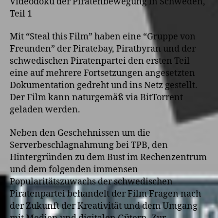
Videodoku der Piratenbewegung in Schweden,
Teil 1
Mit “Steal this Film” haben eine “Gruppe von
Freunden” der Piratebay, Piratbyran und der
schwedischen Piratenpartei den ersten Teil
eine auf mehrere Fortsetzungen angesetzten
Dokumentation gedreht und ins Netz gestellt.
Der Film kann naturgemäß via BitTorrent
geladen werden.
Neben den Geschehnissen um die
Serverbeschlagnahmung bei TPB, den
Hintergründen zu dem Bust im Rechenzentrum
und dem folgenden immensen
Popularitätszuwachs der schwedischen
Piratenpartei behandelt der Film Fragen nach
der Zukunft der Kreativität und dem Umgang