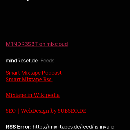
M1NDR3S3T on mixcloud
mindReset.de
Feeds
Smart Mixtape Podcast
Smart Mixtape Rss
Mixtape in Wikipedia
SEO | WebDesign by SUBSEO,DE
RSS Error:
https://mix-tapes.de/feed/ is invalid