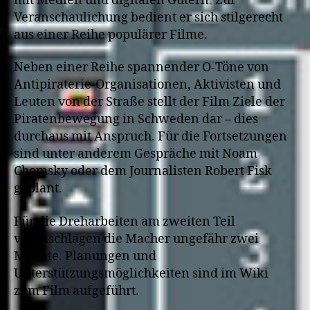
mit Medien und digitalen Gütern. Zur
Veranschaulichung bedient er sich stilgerecht
aus einer Reihe populärer Filme.
Neben einer Reihe spannender O-Töne von
Antipiraterie-Organisationen, Aktivisten und
Leuten von der Straße stellt der Film Ziele der
Piratenbewegung in Schweden dar – dies
durchaus mit Anspruch. Für die Fortsetzungen
sind unter anderem Gespräche mit Noam
Chomsky
oder dem Journalisten Robert Fisk
geplant.
Für die Dreharbeiten am zweiten Teil
veranschlagen die Macher ungefähr zwei
Monate. Planungen und
Unterstützungsmöglichkeiten sind im Wiki
zum Film aufgeführt.