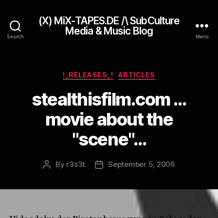
(X) MiX-TAPES.DE /\ SubCulture
Media & Music Blog
Search
Menu
Categories
!_RELEASES_!
ARTICLES
stealthisfilm.com …
movie about the
"scene"…
By
r3s3t
September 5, 2006
Post
Post
author
date