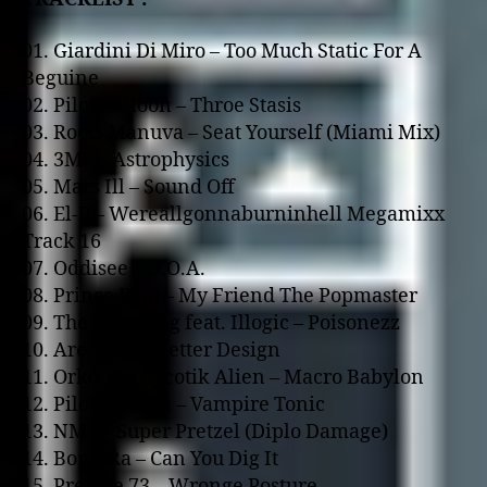
01. Giardini Di Miro – Too Much Static For A
Beguine
02. Pilot Balloon – Throe Stasis
03. Roots Manuva – Seat Yourself (Miami Mix)
04. 3MS – Astrophysics
05. Mars Ill – Sound Off
06. El-P – Wereallgonnaburninhell Megamixx
Track 16
07. Oddisee – D.O.A.
08. Prince Paul – My Friend The Popmaster
09. The Flim Flag feat. Illogic – Poisonezz
10. Arecee – A Better Design
11. Orko The Sycotik Alien – Macro Babylon
12. Pilot Balloon – Vampire Tonic
13. NMS – Super Pretzel (Diplo Damage)
14. Bong-Ra – Can You Dig It
15. Prefuse 73 – Wronge Posture