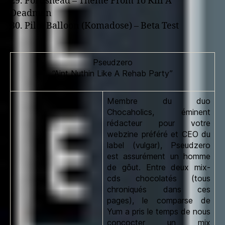
29. Portishead – Theme From To Kill A
Deadman
30. Pilot Balloon (Komadose) – Beta Test
Pseudzero
“Aint Nuthin Like A Rehab Party”
Membre du duo
Chocaholics, éminent
rédacteur pour votre
webzine préféré et CEO du
label (vulgar), Pseudzero
est assurément un homme
de gôut. Entre deux mix-
cds chocolatés (tous
chroniqués dans ces
pages), le comparse de
Yum a pris le temps de nous
concocter un mix