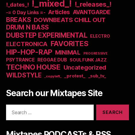
!_mixed_!
!_releases_!
!_dates_!
Articles
AVANTGARDE
-= 0 Day Links =-
BREAKS
DOWNBEATS CHILL OUT
DRUM N BASS
DUBSTEP EXPERIMENTAL
ELECTRO
FAVORITES
ELECTRONICA
HIP-HOP-RAP
MINIMAL
PROGRESSIVE
PSYTRANCE
REGGAE DUB
SOUL FUNK JAZZ
TECHNO HOUSE
Uncategorized
WILDSTYLE
_protest_
_sub_tv_
_copyleft_
Search our Mixtapes Site
Search
for:
Mixtapes PODCASTs & RSS