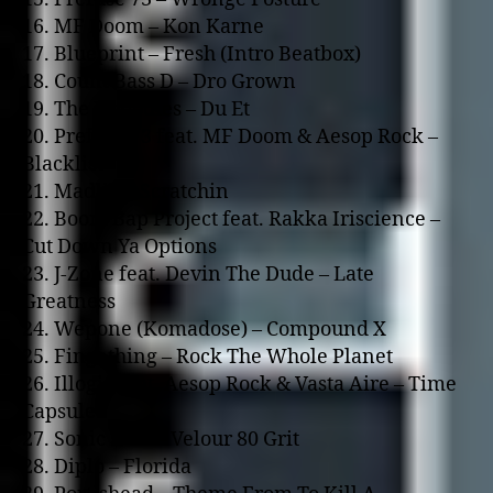
16. MF Doom – Kon Karne
17. Blueprint – Fresh (Intro Beatbox)
18. Count Bass D – Dro Grown
19. The Nobodies – Du Et
20. Prefuse 73 feat. MF Doom & Aesop Rock –
Blacklist
21. Madlib – Scratchin
22. Boom Bap Project feat. Rakka Iriscience –
Cut Down Ya Options
23. J-Zone feat. Devin The Dude – Late
Greatness
24. Wepone (Komadose) – Compound X
25. Fingathing – Rock The Whole Planet
26. Illogic feat. Aesop Rock & Vasta Aire – Time
Capsule
27. Sonic Sum – Velour 80 Grit
28. Diplo – Florida