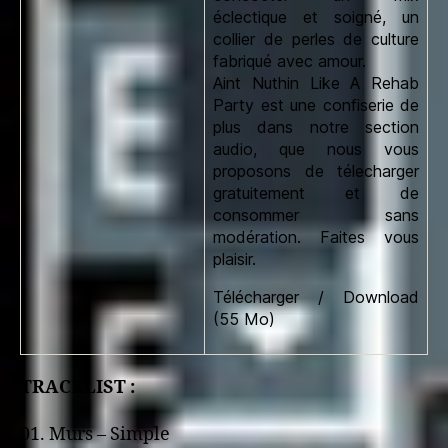
éclectique et soigné, un
collier de perles de culture
fabriqué avec amour.
Aint Nuthin Like A Rehab
Party
est une confiserie de
plus dans notre section
audio, que nous vous
proposons de télecharger
gratuitement et de
consommer sans
modération. Faites vous
plaisir.
Télécharger / Download
(55 Mo)
TRACKLIST :
01. Murs – Simple