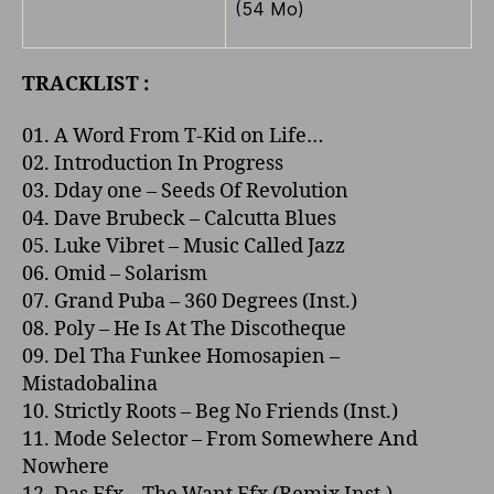
(54 Mo)
TRACKLIST :
01. A Word From T-Kid o­n Life…
02. Introduction In Progress
03. Dday o­ne – Seeds Of Revolution
04. Dave Brubeck – Calcutta Blues
05. Luke Vibret – Music Called Jazz
06. Omid – Solarism
07. Grand Puba – 360 Degrees (Inst.)
08. Poly – He Is At The Discotheque
09. Del Tha Funkee Homosapien –
Mistadobalina
10. Strictly Roots – Beg No Friends (Inst.)
11. Mode Selector – From Somewhere And
Nowhere