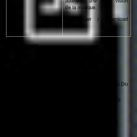
auditeurs une large vision
de la musique.
Télécharger / Download
(53 Mo)
TRACKLIST :
01. Intro
02. Supernatural – Off Top
03. Marley Sparks – Headcheck
04. Double XX Posse – Not Gonna Be Able To Do
It
05. Lords Of The Underground – Madd Skillz
06. Foxxx-N-Mayhem – High Society
07. DITC – Time To Get This Money
08. Blues Explosion jsbx99 – Heavy (Remix)
09. Common – I Used to Love Here