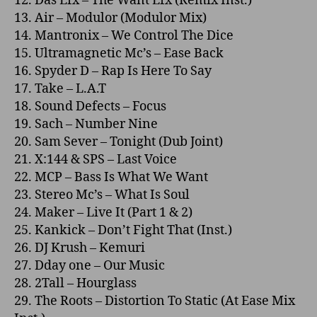
12. Das Efx – The Want Efx (Remix Inst.)
13. Air – Modulor (Modulor Mix)
14. Mantronix – We Control The Dice
15. Ultramagnetic Mc’s – Ease Back
16. Spyder D – Rap Is Here To Say
17. Take – L.A.T
18. Sound Defects – Focus
19. Sach – Number Nine
20. Sam Sever – Tonight (Dub Joint)
21. X:144 & SPS – Last Voice
22. MCP – Bass Is What We Want
23. Stereo Mc’s – What Is Soul
24. Maker – Live It (Part 1 & 2)
25. Kankick – Don’t Fight That (Inst.)
26. DJ Krush – Kemuri
27. Dday o­ne – Our Music
28. 2Tall – Hourglass
29. The Roots – Distortion To Static (At Ease Mix