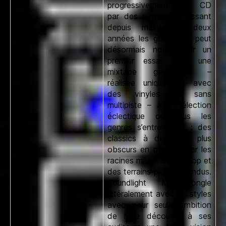
progressivement ses CD
par des vinyles. Amassant
depuis maintenant deux
années les galettes il peut
désormais nous offrir un
premier essai avec une
mixtape généreuse –
réalisée uniquement avec
des vinyles et sans
multipiste – à la sélection
éclectique où tous les
genres s’entremêlent : des
classics à des raps plus
obscurs en passant par les
racines même du hip-hop et
des terrains plus inattendus.
Soundlight Mix
jongle
littéralement avec les styles
avec pour seule ambition
de faire découvrir à ses