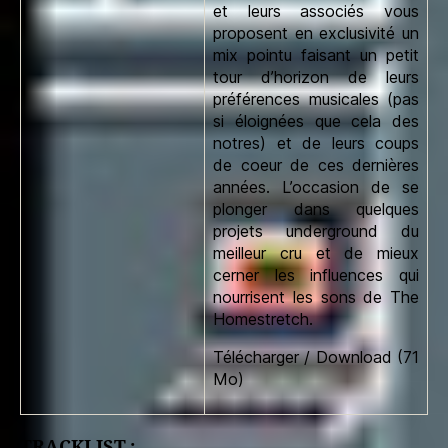
et leurs associés vous
proposent en exclusivité un
mix pointu faisant un petit
tour d’horizon de leurs
préférences musicales (pas
si éloignées que cela des
notres) et de leurs coups
de coeur de ces dernières
années. L’occasion de se
plonger dans quelques
projets underground du
meilleur cru et de mieux
cerner les influences qui
nourrisent les sons de The
Homestretch.
Télécharger / Download (71
Mo)
TRACKLIST :