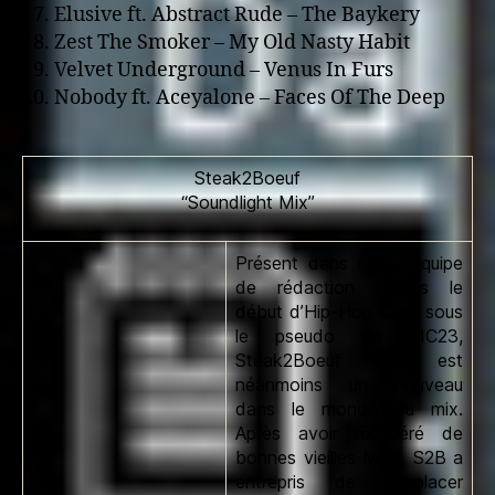
17. Elusive ft. Abstract Rude – The Baykery
18. Zest The Smoker – My Old Nasty Habit
19. Velvet Underground – Venus In Furs
20. Nobody ft. Aceyalone – Faces Of The Deep
Steak2Boeuf
“Soundlight Mix”
Présent dans notre équipe
de rédaction depuis le
début d’Hip-Hop Core sous
le pseudo de MC23,
Steak2Boeuf est
néanmoins un nouveau
dans le monde du mix.
Après avoir récupéré de
bonnes vieilles MK2, S2B a
entrepris de remplacer