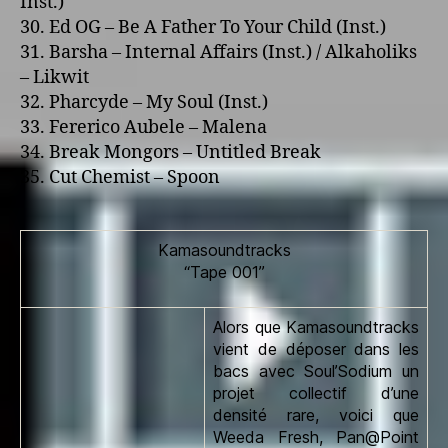
Inst.)
30. Ed OG – Be A Father To Your Child (Inst.)
31. Barsha – Internal Affairs (Inst.) / Alkaholiks
– Likwit
32. Pharcyde – My Soul (Inst.)
33. Fererico Aubele – Malena
34. Break Mongors – Untitled Break
35. Cut Chemist – Spoon
Kamasoundtracks
“Tape 001”
Alors que Kamasoundtracks
vient de déposer dans les
bacs avec Soul’Sodium un
projet collectif d’une
densité rare, voici que
Weeda Fresh, Pan@Point