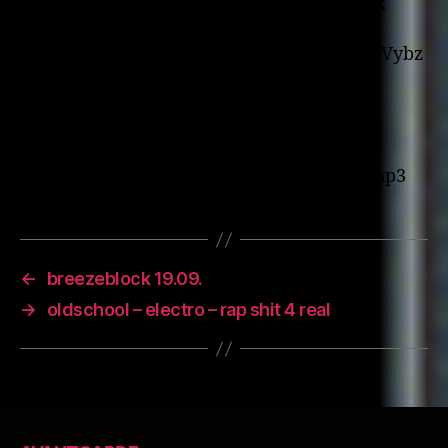
25. Rage Against The Machine – Bombtrack
26. The Wiseguys – Ooh La La
27. Diplo – Rhythm (feat. Sandra Melody & Vybz
Cartel)
28. Outro
via
http://www.hiphopcore.net/audio/index.php3
←
breezeblock 19.09.
→
oldschool – electro – rap shit 4 real