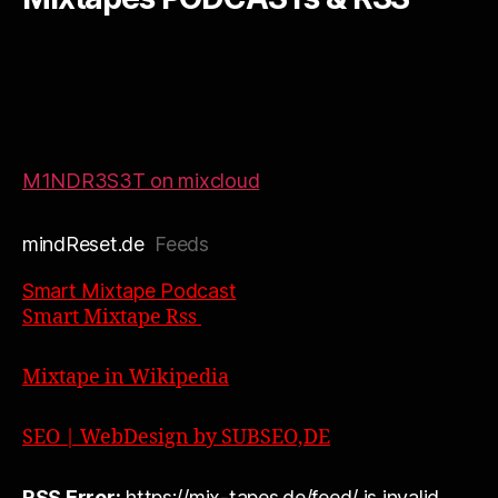
M1NDR3S3T on mixcloud
mindReset.de
Feeds
Smart Mixtape Podcast
Smart Mixtape Rss
Mixtape in Wikipedia
SEO | WebDesign by SUBSEO,DE
RSS Error:
https://mix-tapes.de/feed/ is invalid