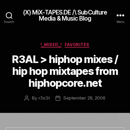
(X) MiX-TAPES.DE /\ SubCulture
Media & Music Blog
Search
Menu
Categories
!_MIXED_!
FAVORITES
R3AL > hiphop mixes /
hip hop mixtapes from
hiphopcore.net
By
r3s3t
September 28, 2006
Post
Post
author
date