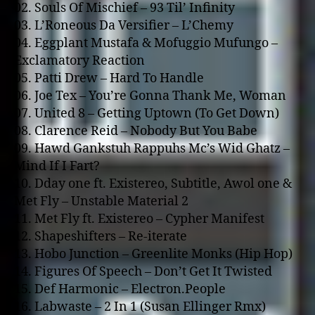
02. Souls Of Mischief – 93 Til’ Infinity
03. L’Roneous Da Versifier – L’Chemy
04. Eggplant Mustafa & Mofuggio Mufungo –
Exclamatory Reaction
05. Patti Drew – Hard To Handle
06. Joe Tex – You’re Gonna Thank Me, Woman
07. United 8 – Getting Uptown (To Get Down)
08. Clarence Reid – Nobody But You Babe
09. Hawd Gankstuh Rappuhs Mc’s Wid Ghatz –
Mind If I Fart?
10. Dday o­ne ft. Existereo, Subtitle, Awol o­ne &
Met Fly – Unstable Material 2
11. Met Fly ft. Existereo – Cypher Manifest
12. Shapeshifters – Re-iterate
13. Hobo Junction – Greenlite Monks (Hip Hop)
14. Figures Of Speech – Don’t Get It Twisted
15. Def Harmonic – Electron.People
16. Labwaste – 2 In 1 (Susan Ellinger Rmx)