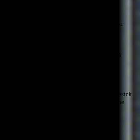
(Instrumental)
10. Radioinactive – Our Soul
11. Duke Ellington – The Creole Love Cale
12. DJ Medhi – Symphonie Pour Un Gangster
13. Labwaste – Stress’d Rest
14. Mykill Feadz – Go o­n War (Steak2Boeuf
Blend Mix)
15. Dnae Beats (feat. Existereo, LifeRexall &
Akuma) – Some People
16. Del – Hoes
17. Micranots – Critical
18. Abnormal – All Within Reach
19. Shapeshifters Vs Mnemotrauma – Homesick
20. The Nubian Crackers – Two For The Time
21. DJ Shadow – Hardcore (Instrumental)
22. Fingathing – Slug it Out
23. Birdy Nam Nam – Escape
24. Saul Williams – Penny for a Throught