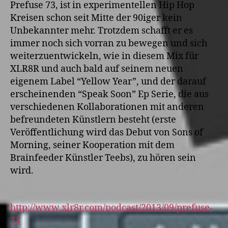
Prefuse 73, ist in experimentellen Hip Hop
Kreisen schon seit Mitte der 90iger kein
Unbekannter mehr. Trotzdem schafft er es
immer noch sich vorran zu bewegen und sich
weiterzuentwickeln, wie in diesem Mix für
XLR8R und auch bald auf seinem neuen
eigenem Label “Yellow Year”, und der darauf
erscheinenden “Speak Soon” Ep Serie, die aus
verschiedenen Kollaborationen mit anderen
befreundeten Künstlern besteht (erste
Veröffentlichung wird das Debut von Sons of
Morning, seiner Kooperation mit dem
Brainfeeder Künstler Teebs), zu hören sein
wird.
http://www.xlr8r.com/podcast/2013/09/prefuse-
73