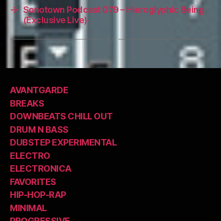
→
Sonotown Podcast 079 – Hieroglyphic Being
(Exclusive Live)
AVANTGARDE
BREAKS
DOWNBEATS CHILL OUT
DRUM N BASS
DUBSTEP EXPERIMENTAL
ELECTRO
ELECTRONICA
FAVORITES
HIP-HOP-RAP
MINIMAL
PROGRESSIVE