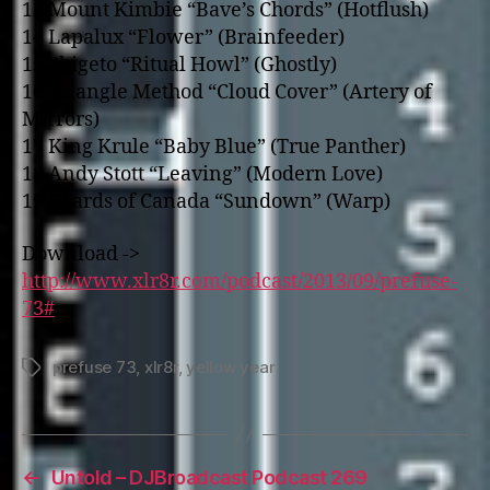
13 Mount Kimbie “Bave’s Chords” (Hotflush)
14 Lapalux “Flower” (Brainfeeder)
15 Shigeto “Ritual Howl” (Ghostly)
16 Triangle Method “Cloud Cover” (Artery of
Mirrors)
17 King Krule “Baby Blue” (True Panther)
18 Andy Stott “Leaving” (Modern Love)
19 Boards of Canada “Sundown” (Warp)
Download ->
http://www.xlr8r.com/podcast/2013/09/prefuse-
73#
prefuse 73
,
xlr8r
,
yellow year
Tags
←
Untold – DJBroadcast Podcast 269