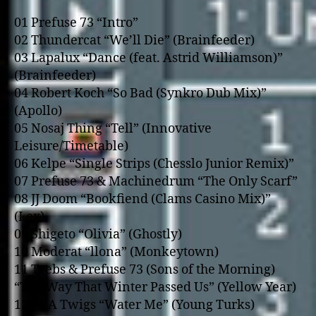
01 Prefuse 73 “Intro”
02 Thundercat “We’ll Die” (Brainfeeder)
03 Lapalux “Dance (feat. Astrid Williamson)”
(Brainfeeder)
04 Robert Koch “So Bad (Synkro Dub Mix)”
(Apollo)
05 Nosaj Thing “Tell” (Innovative
Leisure/Timetable)
06 Kelpe “Single Strips (Chesslo Junior Remix)”
07 Prefuse 73 & Machinedrum “The Only Scarf”
08 JJ Doom “Bookfiend (Clams Casino Mix)”
(Lex)
09 Shigeto “Olivia” (Ghostly)
10 Moderat “llona” (Monkeytown)
11 Teebs & Prefuse 73 (Sons of the Morning)
“The Way That Winter Passed Us” (Yellow Year)
12 FKA Twigs “Water Me” (Young Turks)