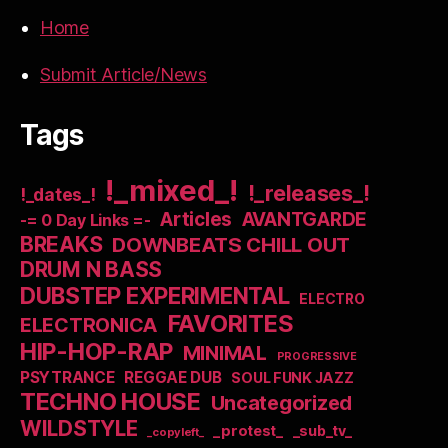
Home
Submit Article/News
Tags
!_mixed_!
!_releases_!
!_dates_!
Articles
AVANTGARDE
-= 0 Day Links =-
BREAKS
DOWNBEATS CHILL OUT
DRUM N BASS
DUBSTEP EXPERIMENTAL
ELECTRO
FAVORITES
ELECTRONICA
HIP-HOP-RAP
MINIMAL
PROGRESSIVE
PSYTRANCE
REGGAE DUB
SOUL FUNK JAZZ
TECHNO HOUSE
Uncategorized
WILDSTYLE
_protest_
_sub_tv_
_copyleft_