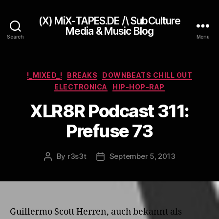
(X) MiX-TAPES.DE /\ SubCulture
Media & Music Blog
Search
Menu
Categories
!_MIXED_!
BREAKS
DOWNBEATS CHILL OUT
ELECTRONICA
HIP-HOP-RAP
XLR8R Podcast 311:
Prefuse 73
By
r3s3t
September 5, 2013
Post
Post
author
date
Guillermo Scott Herren, auch bekannt als