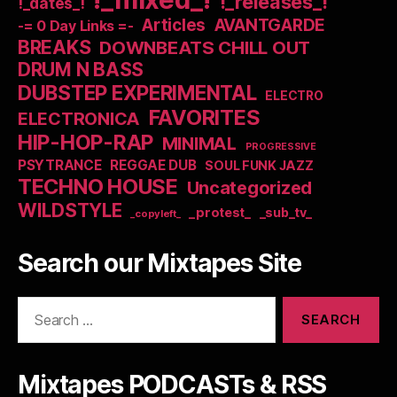
!_releases_!
!_dates_!
Articles
AVANTGARDE
-= 0 Day Links =-
BREAKS
DOWNBEATS CHILL OUT
DRUM N BASS
DUBSTEP EXPERIMENTAL
ELECTRO
FAVORITES
ELECTRONICA
HIP-HOP-RAP
MINIMAL
PROGRESSIVE
PSYTRANCE
REGGAE DUB
SOUL FUNK JAZZ
TECHNO HOUSE
Uncategorized
WILDSTYLE
_protest_
_sub_tv_
_copyleft_
Search our Mixtapes Site
Search
for:
Mixtapes PODCASTs & RSS