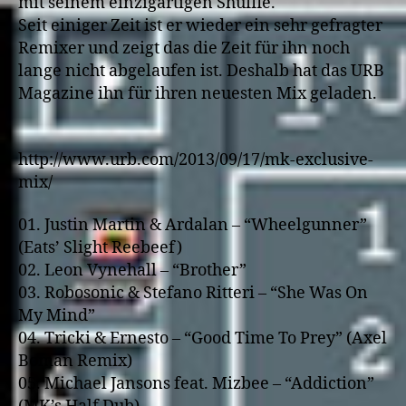
mit seinem einzigartigen Shuffle.
Seit einiger Zeit ist er wieder ein sehr gefragter
Remixer und zeigt das die Zeit für ihn noch
lange nicht abgelaufen ist. Deshalb hat das URB
Magazine ihn für ihren neuesten Mix geladen.
http://www.urb.com/2013/09/17/mk-exclusive-
mix/
01. Justin Martin & Ardalan – “Wheelgunner”
(Eats’ Slight Reebeef)
02. Leon Vynehall – “Brother”
03. Robosonic & Stefano Ritteri – “She Was On
My Mind”
04. Tricki & Ernesto – “Good Time To Prey” (Axel
Boman Remix)
05. Michael Jansons feat. Mizbee – “Addiction”