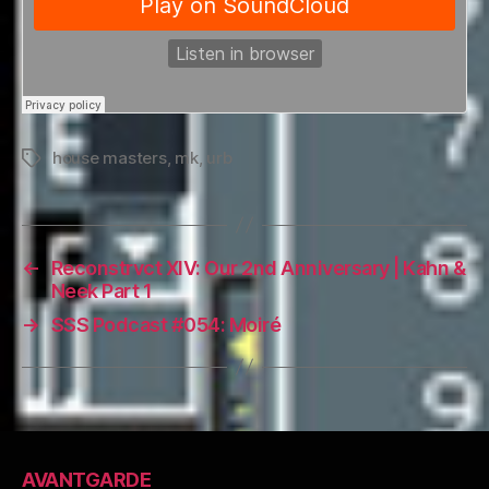
house masters
,
mk
,
urb
Tags
←
Reconstrvct XIV: Our 2nd Anniversary | Kahn &
Neek Part 1
→
SSS Podcast #054: Moiré
AVANTGARDE