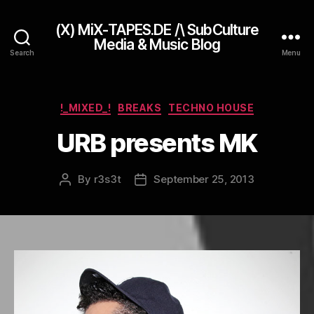
(X) MiX-TAPES.DE /\ SubCulture
Media & Music Blog
Search
Menu
Categories
!_MIXED_!
BREAKS
TECHNO HOUSE
URB presents MK
By
r3s3t
September 25, 2013
Post
Post
author
date