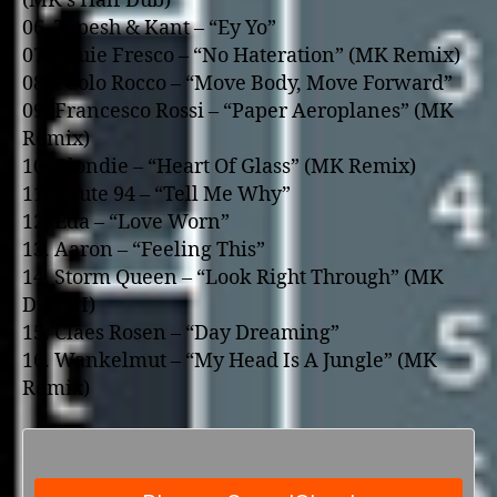
(MK’s Half Dub)
06. Tapesh & Kant – “Ey Yo”
07. Louie Fresco – “No Hateration” (MK Remix)
08. Paolo Rocco – “Move Body, Move Forward”
09. Francesco Rossi – “Paper Aeroplanes” (MK
Remix)
10. Blondie – “Heart Of Glass” (MK Remix)
11. Route 94 – “Tell Me Why”
12. Eda – “Love Worn”
13. Aaron – “Feeling This”
14. Storm Queen – “Look Right Through” (MK
Dub III)
15. Claes Rosen – “Day Dreaming”
16. Wankelmut – “My Head Is A Jungle” (MK
Remix)