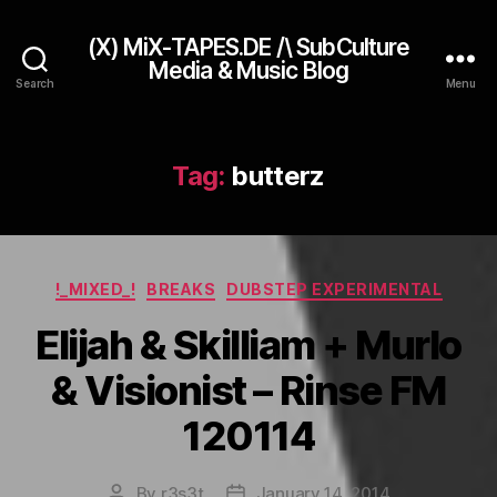
(X) MiX-TAPES.DE /\ SubCulture
Media & Music Blog
Search
Menu
Tag:
butterz
Categories
!_MIXED_!
BREAKS
DUBSTEP EXPERIMENTAL
Elijah & Skilliam + Murlo
& Visionist – Rinse FM
120114
By
r3s3t
January 14, 2014
Post
Post