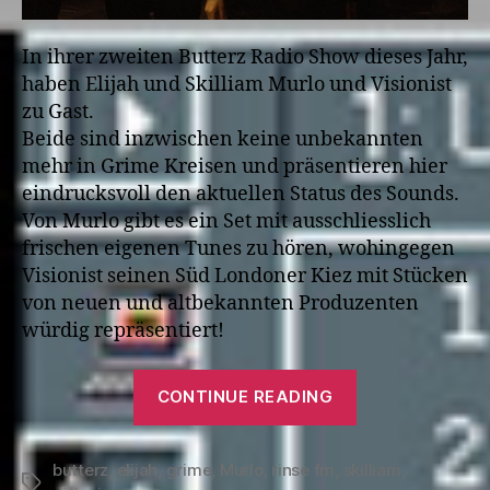
In ihrer zweiten Butterz Radio Show dieses Jahr,
haben Elijah und Skilliam Murlo und Visionist
zu Gast.
Beide sind inzwischen keine unbekannten
mehr in Grime Kreisen und präsentieren hier
eindrucksvoll den aktuellen Status des Sounds.
Von Murlo gibt es ein Set mit ausschliesslich
frischen eigenen Tunes zu hören, wohingegen
Visionist seinen Süd Londoner Kiez mit Stücken
von neuen und altbekannten Produzenten
würdig repräsentiert!
“Elijah
CONTINUE READING
&
Skilliam
butterz
,
elijah
,
grime
,
Murlo
,
rinse fm
,
skilliam
+
,
Tags