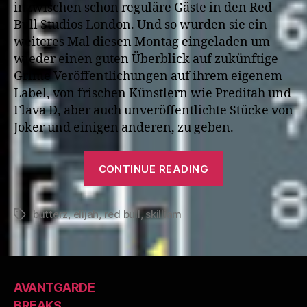
inzwischen schon reguläre Gäste in den Red
Bull Studios London. Und so wurden sie ein
weiteres Mal diesen Montag eingeladen um
wieder einen guten Überblick auf zukünftige
Grime Veröffentlichungen auf ihrem eigenem
Label, von frischen Künstlern wie Preditah und
Flava D, aber auch unveröffentlichte Stücke von
Joker und einigen anderen, zu geben.
“Elijah
CONTINUE READING
&
Skilliam
butterz
,
elijah
,
red bull
,
skilliam
–
Tags
Red
Bull
Studios
AVANTGARDE
London
BREAKS