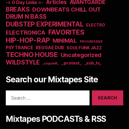
Articles
AVANTGARDE
-= 0 Day Links =-
BREAKS
DOWNBEATS CHILL OUT
DRUM N BASS
DUBSTEP EXPERIMENTAL
ELECTRO
FAVORITES
ELECTRONICA
HIP-HOP-RAP
MINIMAL
PROGRESSIVE
PSYTRANCE
REGGAE DUB
SOUL FUNK JAZZ
TECHNO HOUSE
Uncategorized
WILDSTYLE
_protest_
_sub_tv_
_copyleft_
Search our Mixtapes Site
Search
for:
Mixtapes PODCASTs & RSS