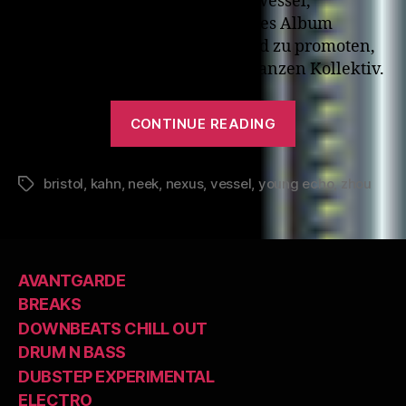
Bristol um Kahn, Neek, Zhou & Vessel,
veröffentlichten gerade ihr erstes Album
“Nexus”. Und um das gebührend zu promoten,
gibts hier einen Fact Mix vom ganzen Kollektiv.
“Young
CONTINUE READING
Echo
–
bristol
,
kahn
,
neek
,
nexus
,
vessel
,
young echo
FACT
,
zhou
Tags
Mix
386”
AVANTGARDE
BREAKS
DOWNBEATS CHILL OUT
DRUM N BASS
DUBSTEP EXPERIMENTAL
ELECTRO