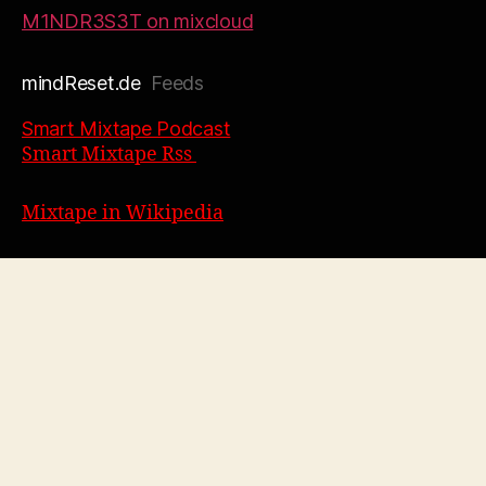
M1NDR3S3T on mixcloud
mindReset.de
Feeds
Smart Mixtape Podcast
Smart Mixtape Rss
Mixtape in Wikipedia
SEO | WebDesign by SUBSEO,DE
RSS Error:
https://mix-tapes.de/feed/ is invalid
XML, likely due to invalid characters. XML error:
Reserved XML Name at line 88, column 39
© 2026
(X) MiX-TAPES.DE /\ SubCulture
Up
↑