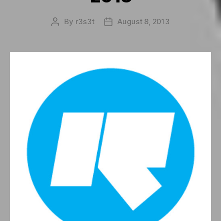
By
r3s3t
August 8, 2013
Post
Post
author
date