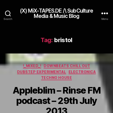
(X) MiX-TAPES.DE /\ SubCulture
Media & Music Blog
Search
Menu
Tag:
bristol
Categories
!_MIXED_!
DOWNBEATS CHILL OUT
DUBSTEP EXPERIMENTAL
ELECTRONICA
TECHNO HOUSE
Appleblim – Rinse FM
podcast – 29th July
2013