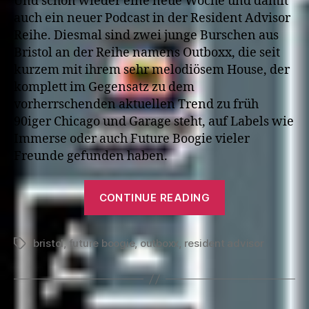
Und schon wieder eine neue Woche und damit
auch ein neuer Podcast in der Resident Advisor
Reihe. Diesmal sind zwei junge Burschen aus
Bristol an der Reihe namens Outboxx, die seit
kurzem mit ihrem sehr melodiösem House, der
komplett im Gegensatz zu dem
vorherrschenden aktuellen Trend zu früh
90iger Chicago und Garage steht, auf Labels wie
Immerse oder auch Future Boogie vieler
Freunde gefunden haben.
“RA.374
CONTINUE READING
Outboxx”
bristol
,
future boogie
,
outboxx
,
resident advisor
Tags