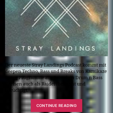
Der neueste Stray Landings Podcast kommt mit
deepen Techno, Bass und Breaks von Kamikaze
Space Programme aus Bristol, in Drum n Bass
Kreisen auch als Raiden bekannt und
berüchtigt.
“Kamikaze
CONTINUE READING
Space