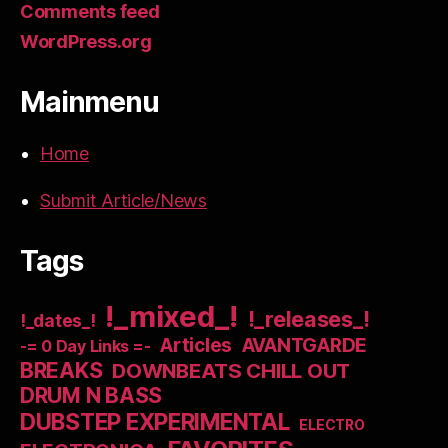
Comments feed
WordPress.org
Mainmenu
Home
Submit Article/News
Tags
!_mixed_!
!_releases_!
!_dates_!
Articles
AVANTGARDE
-= 0 Day Links =-
BREAKS
DOWNBEATS CHILL OUT
DRUM N BASS
DUBSTEP EXPERIMENTAL
ELECTRO