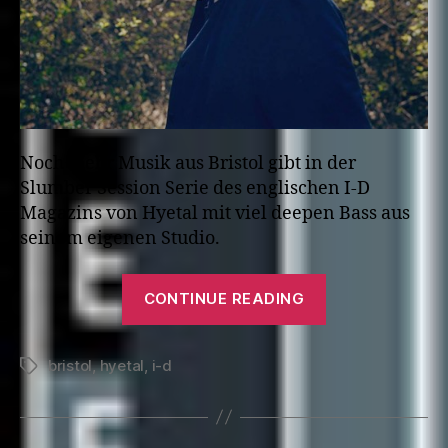
Noch mehr Musik aus Bristol gibt in der
Slumber Session Serie des englischen I-D
Magazins von Hyetal mit viel deepen Bass aus
seinem eigenen Studio.
“Slumber
CONTINUE READING
Session:
Hyetal”
bristol
,
hyetal
,
i-d
Tags