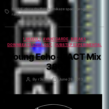
Programme
bristol
,
deca rhythm
,
kamikaze space programme
–
,
Tags
raiden
Stray
Landings
Podcast
20”
Categories
!_MIXED_!
AVANTGARDE
BREAKS
DOWNBEATS CHILL OUT
DUBSTEP EXPERIMENTAL
Young Echo – FACT Mix
386
By
r3s3t
June 28, 2013
Post
Post
author
date