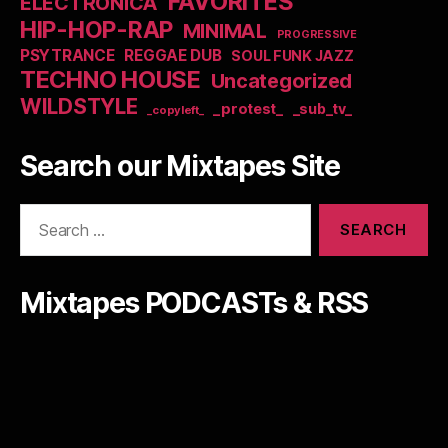
FAVORITES
ELECTRONICA
HIP-HOP-RAP
MINIMAL
PROGRESSIVE
PSYTRANCE
REGGAE DUB
SOUL FUNK JAZZ
TECHNO HOUSE
Uncategorized
WILDSTYLE
_protest_
_sub_tv_
_copyleft_
Search our Mixtapes Site
Search
for:
Mixtapes PODCASTs & RSS