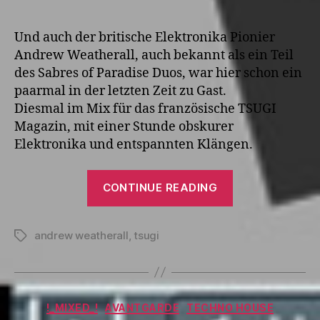
author
date
Und auch der britische Elektronika Pionier
Andrew Weatherall, auch bekannt als ein Teil
des Sabres of Paradise Duos, war hier schon ein
paarmal in der letzten Zeit zu Gast.
Diesmal im Mix für das französische TSUGI
Magazin, mit einer Stunde obskurer
Elektronika und entspannten Klängen.
“Tsugi
CONTINUE READING
Podcast
302
andrew weatherall
,
tsugi
:
Tags
Andrew
Weatherall”
Categories
!_MIXED_!
AVANTGARDE
TECHNO HOUSE