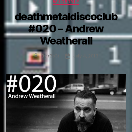
WILDSTYLE
deathmetaldiscoclub
#020 – Andrew
Weatherall
By
r3s3t
July 4, 2013
Post
Post
author
date