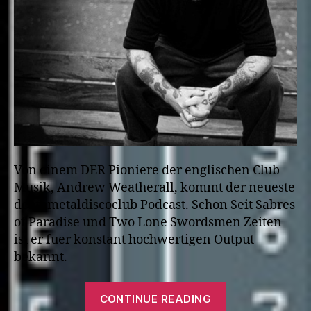
Von einem DER Pioniere der englischen Club
Musik, Andrew Weatherall, kommt der neueste
deathmetaldiscoclub Podcast. Schon Seit Sabres
of Paradise und Two Lone Swordsmen Zeiten
ist er fuer konstant hochwertigen Output
bekannt.
“deathmetaldi
CONTINUE READING
#020