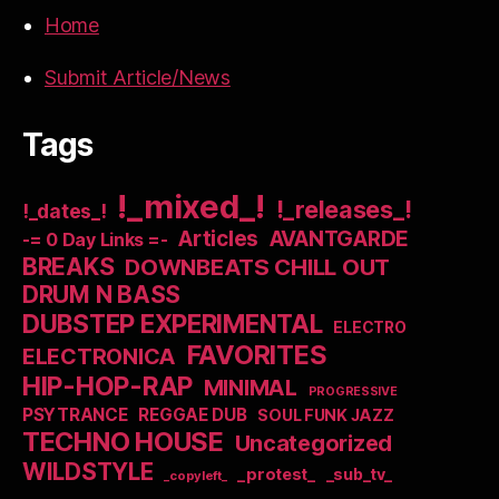
Home
Submit Article/News
Tags
!_mixed_!
!_releases_!
!_dates_!
Articles
AVANTGARDE
-= 0 Day Links =-
BREAKS
DOWNBEATS CHILL OUT
DRUM N BASS
DUBSTEP EXPERIMENTAL
ELECTRO
FAVORITES
ELECTRONICA
HIP-HOP-RAP
MINIMAL
PROGRESSIVE
PSYTRANCE
REGGAE DUB
SOUL FUNK JAZZ
TECHNO HOUSE
Uncategorized
WILDSTYLE
_protest_
_sub_tv_
_copyleft_