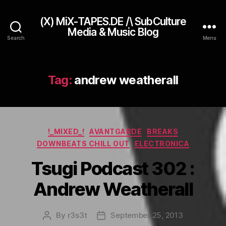
(X) MiX-TAPES.DE /\ SubCulture
Media & Music Blog
Search
Menu
Tag:
andrew weatherall
Categories
!_MIXED_!
AVANTGARDE
BREAKS
DOWNBEATS CHILL OUT
ELECTRONICA
Tsugi Podcast 302 :
Andrew Weatherall
By
r3s3t
September 25, 2013
Post
Post