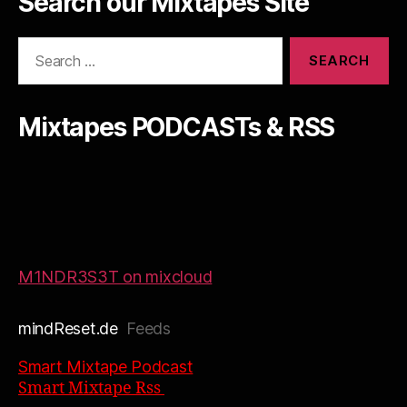
Search our Mixtapes Site
Search
for:
Mixtapes PODCASTs & RSS
M1NDR3S3T on mixcloud
mindReset.de
Feeds
Smart Mixtape Podcast
Smart Mixtape Rss