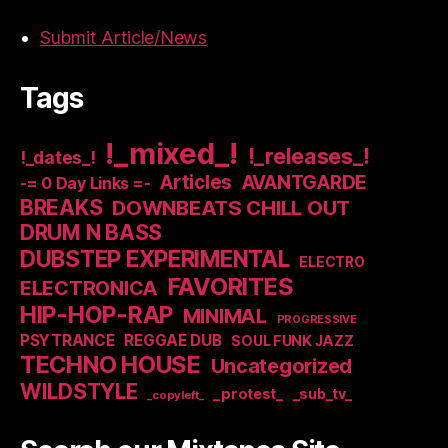
Submit Article/News
Tags
!_mixed_!
!_releases_!
!_dates_!
Articles
AVANTGARDE
-= 0 Day Links =-
BREAKS
DOWNBEATS CHILL OUT
DRUM N BASS
DUBSTEP EXPERIMENTAL
ELECTRO
FAVORITES
ELECTRONICA
HIP-HOP-RAP
MINIMAL
PROGRESSIVE
PSYTRANCE
REGGAE DUB
SOUL FUNK JAZZ
TECHNO HOUSE
Uncategorized
WILDSTYLE
_protest_
_sub_tv_
_copyleft_