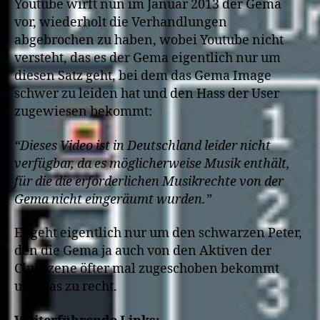
Youtube wirft nun im Januar 2013 der Gema
vor, wiederholt die Verhandlungen
abgebrochen zu haben, wobei Youtube nicht
versteht, das es der Gema eigentlich nur um
diesen Satz geht, bei dem das Gema Image
schwer zu leiden hat und den Hass der User
zugewiesen bekommt:
“Dieses Video ist in Deutschland leider nicht
verfügbar, da es möglicherweise Musik enthält,
für die die erforderlichen Musikrechte von der
Gema nicht eingeräumt wurden.”
Es geht eigentlich nur um den schwarzen Peter,
den die Gema ja auch von den Aktiven der
Clubszene öfter mal zugeschoben bekommt
und das zu recht.