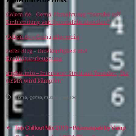
Weiterführende Links:
Golem.de – Gema-Abmahnung “Youtube soll
Einblendung von Sperrtafeln abstellen”
Golem.de – Gema allgemein
Fefes Blog – Dickköpfigkeit und
Realitätsverleugnung
irights.info – Interview: Streit mit Youtube: „Die
GEMA wird kämpfen“
dpma
,
gema
,
musik
,
youtube
Tags
←
Top Chillout Mix 2013 – Pajamaspati by Vamp