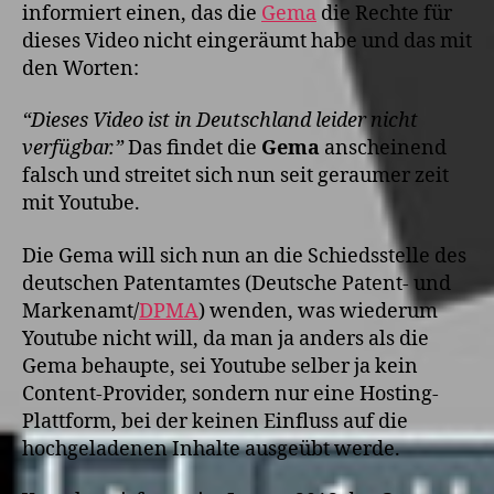
informiert einen, das die
Gema
die Rechte für
dieses Video nicht eingeräumt habe und das mit
den Worten:
“Dieses Video ist in Deutschland leider nicht
verfügbar.”
Das findet die
Gema
anscheinend
falsch und streitet sich nun seit geraumer zeit
mit Youtube.
Die Gema will sich nun an die Schiedsstelle des
deutschen Patentamtes (Deutsche Patent- und
Markenamt/
DPMA
) wenden, was wiederum
Youtube nicht will, da man ja anders als die
Gema behaupte, sei Youtube selber ja kein
Content-Provider, sondern nur eine Hosting-
Plattform, bei der keinen Einfluss auf die
hochgeladenen Inhalte ausgeübt werde.