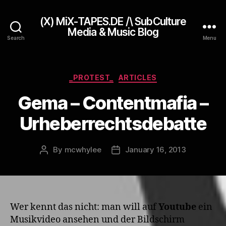
(X) MiX-TAPES.DE /\ SubCulture
Media & Music Blog
Search
Menu
Categories
_PROTEST_
ARTICLES
Gema – Contentmafia –
Urheberrechtsdebatte
By
mcwhylee
January 16, 2013
Post
Post
author
date
Wer kennt das nicht: man will auf
Youtube
ein
Musikvideo ansehen und der Bildschirm