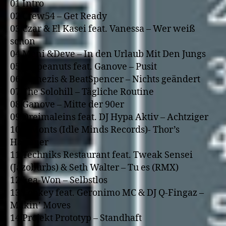
01 Intro
02 Crew54 – Get Ready
03 Czar & El Kasei feat. Vanessa – Wer weiß
schon
04 Meni &Deve – In den Urlaub Mit Den Jungs
05 Filipeanuts feat. Ganove – Pusit
06 Remezis & BeatSpencer – Nichts geändert
07 The Solohill – Tägliche Routine
08 Ganove – Mitte der 90er
09 Dreimaleins feat. DJ Hypa Aktiv – Achtziger
10 C.Monts (Idle Minds Records)- Thor’s
Hammer
11 Techniks Restaurant feat. Tweak Sensei
(Jazoburbs) & Seth Walter – Tu es (RMX)
12 Lea-Won – Selbstlos
13 Lookey feat. Geronimo MC & DJ Q-Fingaz –
Makin’ Moves
14 Projekt Prototyp – Standhaft