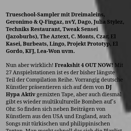
Trueschool-Sampler mit Dreimaleins,
Geronimo & Q-Fingaz, nvY, Dago, Julia Stylez,
Techniks Restaurant, Tweak Sensei
(Jazoburbs), The Aztext, C. Monts, Czar, El
Kasei, Burbeats, Lingo, Projekt Prototyp, El
Gordo, KFJ, Lea-Won uvm.
Nun aber wirklich!
Freakshit 4 OUT NOW!
Mit
27 Anspielstationen ist es der bisher längste
Teil der Compilation Reihe. Vorrangig deutsche
Künstler präsentieren sich auf dem von
DJ
Hypa Aktiv
gemixten Tape, aber auch diesmal
gibt es wieder multikulturelle Bomben auf´s
Ohr. So finden sich neben Beiträgen von
Künstlern aus den USA und England, auch
Songs mit türkischen und philippinischen