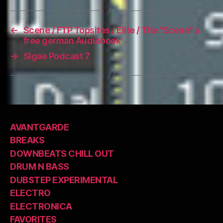
←
Scene / FTP Topsites / Elite / The "Scene" a
free german Audiobook
→
Sigae Podcast 7
AVANTGARDE
BREAKS
DOWNBEATS CHILL OUT
DRUM N BASS
DUBSTEP EXPERIMENTAL
ELECTRO
ELECTRONICA
FAVORITES