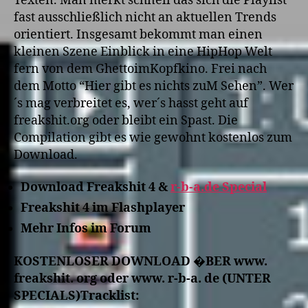
Texten. Man merkt schnell das sich die Playlist
fast ausschließlich nicht an aktuellen Trends
orientiert. Insgesamt bekommt man einen
kleinen Szene Einblick in eine HipHop Welt
fern von dem GhettoimKopfkino. Frei nach
dem Motto “Hier gibt es nichts zuM Sehen”. Wer
´s mag verbreitet es, wer´s hasst geht auf
freakshit.org oder bleibt ein Spast. Die
Compilation gibt es wie gewohnt kostenlos zum
Download.
Download Freakshit 4 &
r-b-a.de Special
Freakshit 4 im Flashplayer
Mehr Infos im Forum
KOSTENLOSER DOWNLOAD �BER www.
freakshit. org oder www. r-b-a. de (UNTER
SPECIALS)
Tracklist: