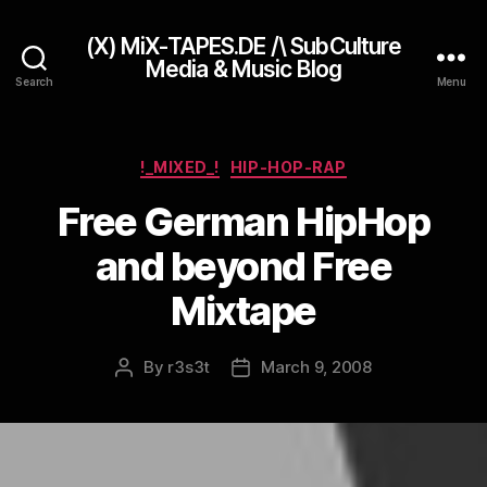
(X) MiX-TAPES.DE /\ SubCulture
Media & Music Blog
Search
Menu
Categories
!_MIXED_!
HIP-HOP-RAP
Free German HipHop
and beyond Free
Mixtape
By
r3s3t
March 9, 2008
Post
Post
author
date