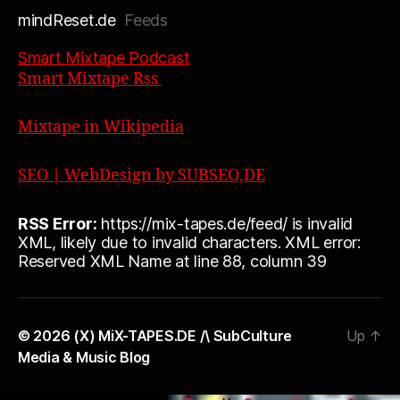
mindReset.de
Feeds
Smart Mixtape Podcast
Smart Mixtape Rss
Mixtape in Wikipedia
SEO | WebDesign by SUBSEO,DE
RSS Error:
https://mix-tapes.de/feed/ is invalid
XML, likely due to invalid characters. XML error:
Reserved XML Name at line 88, column 39
© 2026
(X) MiX-TAPES.DE /\ SubCulture
Up
↑
Media & Music Blog