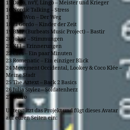
15 Dago, nvY, Lingo – Meister und Krieger
16 Nordic Talking – Stress
17 Lea-Won – Der Weg
18 El Gordo – Kinder der Zeit
19 BMP (Burbeats Music Project) – Bastir
20 Jokaz – Stimmungen
21 KFJ – Erinnerungen
22 Czes – Ein paar Minuten
23 Romenatic – Ein einziger Blick
24 Movement Occidental, Lookey & Coco Klée –
Meine Stadt
25 The Aztext – Back 2 Basics
26 Julia Stylez – Soldatenherz
27 Outro
Unterstützt das Projekt und fügt dieses Avatar
auf euren Seiten ein: