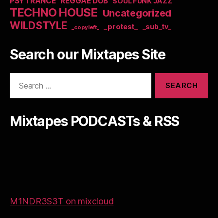
PSYTRANCE
REGGAE DUB
SOUL FUNK JAZZ
TECHNO HOUSE
Uncategorized
WILDSTYLE
_protest_
_sub_tv_
_copyleft_
Search our Mixtapes Site
Search
for:
Mixtapes PODCASTs & RSS
M1NDR3S3T on mixcloud