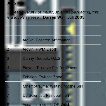
Juli 2005
…Great diversity of music, splendid packaging, this
is a lovely release…
Darren Wall, Juli 2005
1
ArcSin: Positron Affirmation
2
ArcSin: PWM Depth
3
Danny Decock: G.k.S
4
Emynd: Positive Reinforcement
5
Echelon: Twilight Zone
6
Mnemotrauma: Waiting for the Sun
7
DJ Scientist: Raincoatman
8
Aqua Luminus III.: OP Wüste