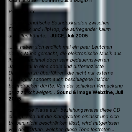
kaum ausfallen könnte? Juice Magazin
Pressezitate
…eine hypnotische Soundexkursion zwischen
Elektronik und HipHop, die aufregender kaum
ausfallen könnte…
JUICE, Juli 2005
…Da haben sich endlich mal ein paar Leutchen
richtig Mühe gemacht, die elektronische Musik aus
ihrem manchmal doch sehr bedauernswerten
Jammertal in eine coole und differenzierte
Dimension zu überführen, die nicht nur externe
Liebäugler sondern auch beschlagene Insider
beeindrucken dürfte. Von der schicken Verpackung
ganz zu schweigen…
Sound & Image Webzine, Juli
2005
…wer diese Platte auf- beziehungsweise diese CD
einlegt, sich auf die Klangwelten einlässt und sich
treiben, nicht beschränken lässt, wird mitgerissen
von dem Orkan, welchen diese Töne lostreten…