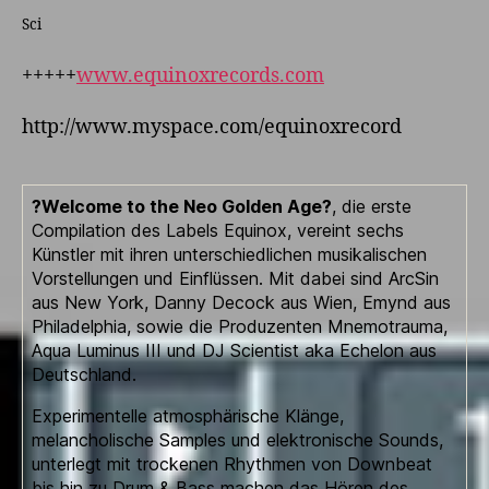
Sci
+++++
www.equinoxrecords.com
http://www.myspace.com/equinoxrecord
?Welcome to the Neo Golden Age?
, die erste
Compilation des Labels Equinox, vereint sechs
Künstler mit ihren unterschiedlichen musikalischen
Vorstellungen und Einflüssen. Mit dabei sind ArcSin
aus New York, Danny Decock aus Wien, Emynd aus
Philadelphia, sowie die Produzenten Mnemotrauma,
Aqua Luminus III und DJ Scientist aka Echelon aus
Deutschland.
Experimentelle atmosphärische Klänge,
melancholische Samples und elektronische Sounds,
unterlegt mit trockenen Rhythmen von Downbeat
bis hin zu Drum & Bass machen das Hören des