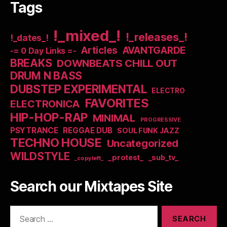
Tags
!_mixed_!
!_releases_!
!_dates_!
Articles
AVANTGARDE
-= 0 Day Links =-
BREAKS
DOWNBEATS CHILL OUT
DRUM N BASS
DUBSTEP EXPERIMENTAL
ELECTRO
FAVORITES
ELECTRONICA
HIP-HOP-RAP
MINIMAL
PROGRESSIVE
PSYTRANCE
REGGAE DUB
SOUL FUNK JAZZ
TECHNO HOUSE
Uncategorized
WILDSTYLE
_protest_
_sub_tv_
_copyleft_
Search our Mixtapes Site
Search
for: