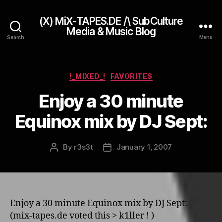
(X) MiX-TAPES.DE /\ SubCulture
Media & Music Blog
Search
Menu
Categories
!_MIXED_!
FAVORITES
Enjoy a 30 minute
Equinox mix by DJ Sept:
By
r3s3t
January 1, 2007
Post
Post
author
date
Enjoy a 30 minute Equinox mix by DJ Sept:
(mix-tapes.de voted this > k1ller ! )