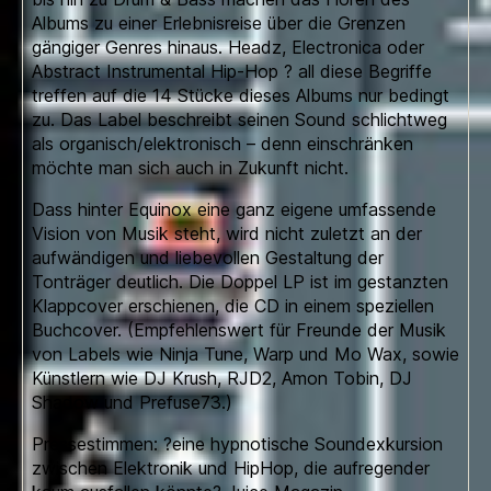
Albums zu einer Erlebnisreise über die Grenzen
gängiger Genres hinaus. Headz, Electronica oder
Abstract Instrumental Hip-Hop ? all diese Begriffe
treffen auf die 14 Stücke dieses Albums nur bedingt
zu. Das Label beschreibt seinen Sound schlichtweg
als organisch/elektronisch – denn einschränken
möchte man sich auch in Zukunft nicht.
Dass hinter Equinox eine ganz eigene umfassende
Vision von Musik steht, wird nicht zuletzt an der
aufwändigen und liebevollen Gestaltung der
Tonträger deutlich. Die Doppel LP ist im gestanzten
Klappcover erschienen, die CD in einem speziellen
Buchcover. (Empfehlenswert für Freunde der Musik
von Labels wie Ninja Tune, Warp und Mo Wax, sowie
Künstlern wie DJ Krush, RJD2, Amon Tobin, DJ
Shadow und Prefuse73.)
Pressestimmen: ?eine hypnotische Soundexkursion
zwischen Elektronik und HipHop, die aufregender