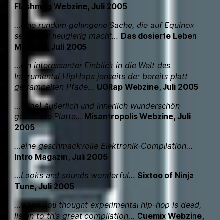
Flashmag Webzine, Juli 2005
…eine rundum gelungene Sache, die auf Equinox
sehr, sehr neugierig macht…
Das dosierte Leben
Magazin, Juli 2005
…ein interessanter Einblick in die Welt des
Instrumental HipHops jenseits der bereits platt
getrampelten Pfade…
UGRap Webzine, Juli 2005
…(eine) äußerlich und innerlich wunderschön
gestaltete Platte…
Misantropolis Webzine, Juli
2005
…eine geschmackvolle Elektronik-Compilation…
Intro Magazin, Juli 2005
…Looks and sounds wonderful…
Sixtoo of Ninja
Tune, Juli 2005
…when you thought experimental hip-hop is dead,
listen to this great compilation…
Cuemix Webzine,