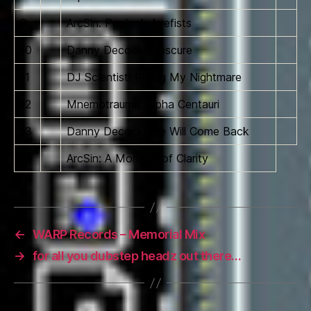
9
ArcSin: Poplock Axefists
10
Danny Decock: Obscure
11
DJ Scientist: Riding My Nightmare
12
Mnemotrauma: Alpha Centauri
13
Danny Decock: We Will Come Back
14
ArcSin: A Moment of Clarity
←
WARP Records – Memorial Mix
→
for all you dubstep headz out there…